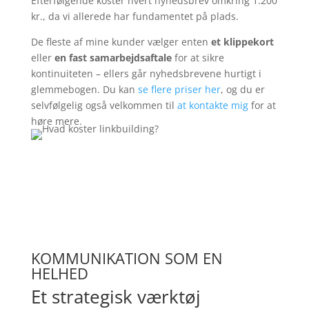
Efterfølgende koster hvert nyhedsbrev omkring 1.200
kr., da vi allerede har fundamentet på plads.
De fleste af mine kunder vælger enten
et klippekort
eller
en fast samarbejdsaftale
for at sikre
kontinuiteten – ellers går nyhedsbrevene hurtigt i
glemmebogen. Du kan
se flere priser her
, og du er
selvfølgelig også velkommen til
at kontakte mig
for at
høre mere.
KOMMUNIKATION SOM EN
HELHED
Et strategisk værktøj