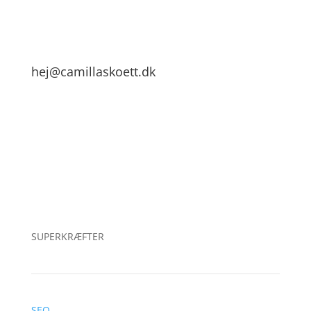
hej@camillaskoett.dk
Smedegade 48, 8700 Horsens
CVR: 36222131
SUPERKRÆFTER
SEO