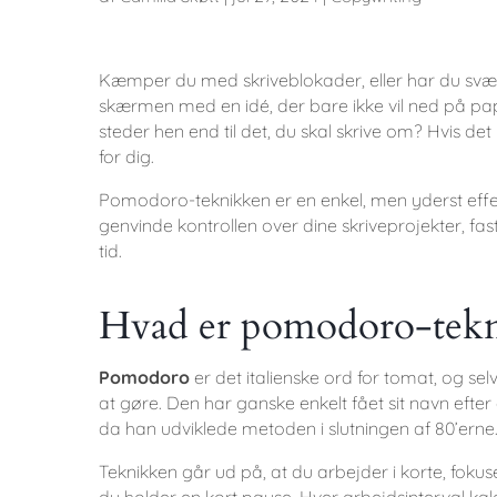
Kæmper du med skriveblokader, eller har du svært
skærmen med en idé, der bare ikke vil ned på papir
steder hen end til det, du skal skrive om? Hvis 
for dig.
Pomodoro-teknikken er en enkel, men yderst effek
genvinde kontrollen over dine skriveprojekter, fa
tid.
Hvad er pomodoro-tek
Pomodoro
er det italienske ord for tomat, og s
at gøre. Den har ganske enkelt fået sit navn efte
da han udviklede metoden i slutningen af 80’erne
Teknikken går ud på, at du arbejder i korte, foku
du holder en kort pause. Hver arbejdsinterval k