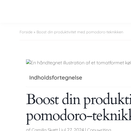
Forside
»
Boost din produktivitet med pomodoro-teknikken
Indholdsfortegnelse
Boost din produkt
pomodoro-teknik
af
|
jul 27, 2024
|
Camilla Skøtt
Copywriting