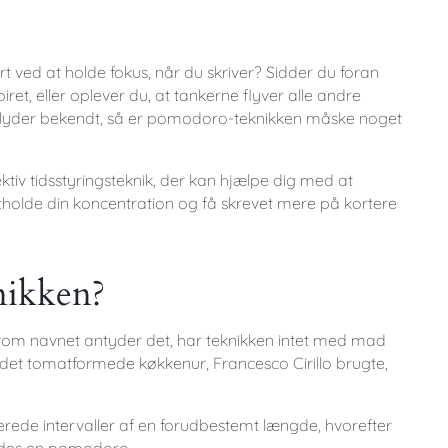
 ved at holde fokus, når du skriver? Sidder du foran
et, eller oplever du, at tankerne flyver alle andre
det lyder bekendt, så er pomodoro-teknikken måske noget
tiv tidsstyringsteknik, der kan hjælpe dig med at
stholde din koncentration og få skrevet mere på kortere
nikken?
elvom navnet antyder det, har teknikken intet med mad
r det tomatformede køkkenur, Francesco Cirillo brugte,
.
serede intervaller af en forudbestemt længde, hvorefter
aldes en pomodoro.