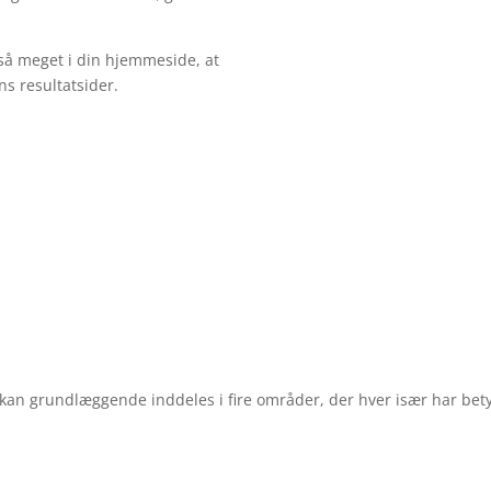
g så meget i din hjemmeside, at
s resultatsider.
e
i kan grundlæggende inddeles i fire områder, der hver især har bety